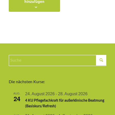
hinzufügen
Die nächsten Kurse:
AUG.
24. August 2026
-
28. August 2026
24
4 KU Pflegefachkraft für außerklinische Beatmung
(Basiskurs/Refresh)